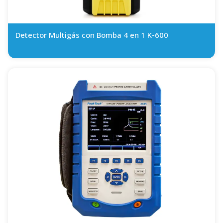
Detector Multigás con Bomba 4 en 1 K-600