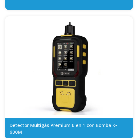
Detector Multigás Premium 6 en 1 con Bomba K-
600M