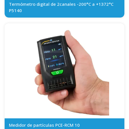
Termómetro digital de 2canales -200°C a +1372°C
P5140
Medidor de partículas PCE-RCM 10