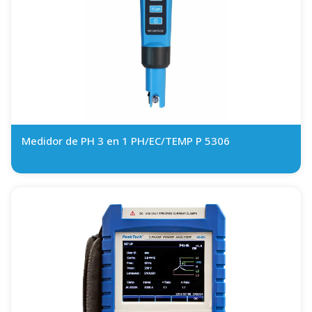
Medidor de PH 3 en 1 PH/EC/TEMP P 5306