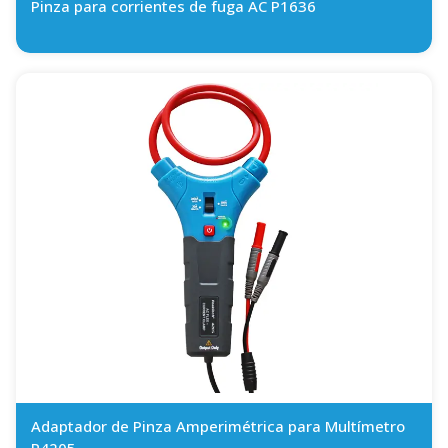
Pinza para corrientes de fuga AC P1636
Adaptador de Pinza Amperimétrica para Multímetro
P4205