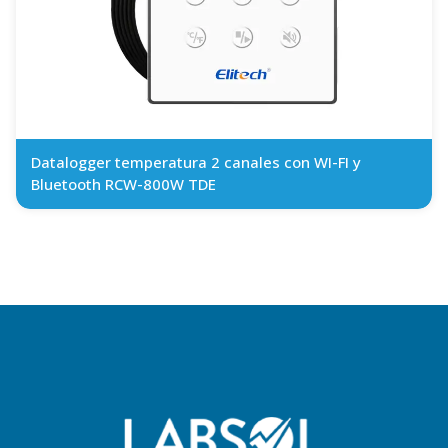
Datalogger temperatura 2 canales con WI-FI y
Bluetooth RCW-800W TDE