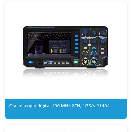
Osciloscopio digital 100 MHz 2CH, 1GS/s P1404